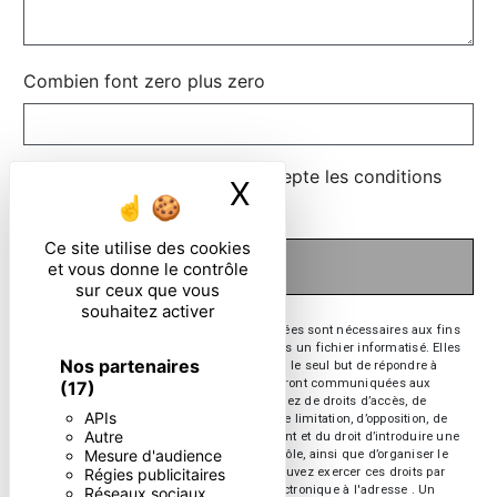
Combien font zero plus zero
En cochant cette case, j'accepte les conditions
X
Masquer le ban
particulières ci-dessous **
Ce site utilise des cookies
ENVOYER
et vous donne le contrôle
sur ceux que vous
souhaitez activer
** Les données personnelles communiquées sont nécessaires aux fins
de vous contacter et sont enregistrées dans un fichier informatisé. Elles
Nos partenaires
sont destinées à et ses sous-traitants dans le seul but de répondre à
votre message. Les données collectées seront communiquées aux
(17)
seuls destinataires suivants: . Vous disposez de droits d’accès, de
APIs
rectification, d’effacement, de portabilité, de limitation, d’opposition, de
Autre
retrait de votre consentement à tout moment et du droit d’introduire une
Mesure d'audience
réclamation auprès d’une autorité de contrôle, ainsi que d’organiser le
Régies publicitaires
sort de vos données post-mortem. Vous pouvez exercer ces droits par
voie postale à l'adresse ou par courrier électronique à l'adresse . Un
Réseaux sociaux