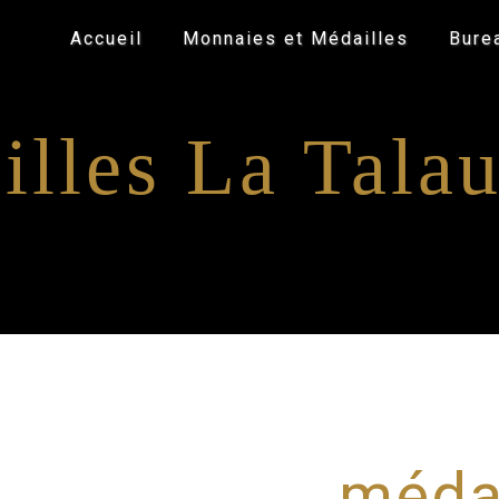
Accueil
Monnaies et Médailles
Bure
illes La Talau
médai