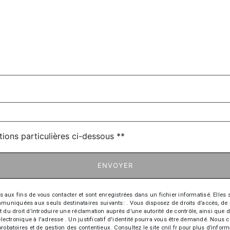
deau des cookies
tions particulières ci-dessous **
ENVOYER
 fins de vous contacter et sont enregistrées dans un fichier informatisé. Elles so
iquées aux seuls destinataires suivants: . Vous disposez de droits d’accès, de recti
t du droit d’introduire une réclamation auprès d’une autorité de contrôle, ainsi qu
r électronique à l'adresse . Un justificatif d'identité pourra vous être demandé. Nou
robatoires et de gestion des contentieux. Consultez le site cnil.fr pour plus d’inform