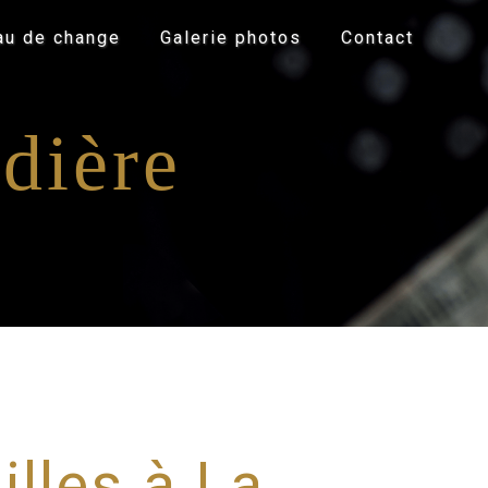
au de change
Galerie photos
Contact
dière
lles à La