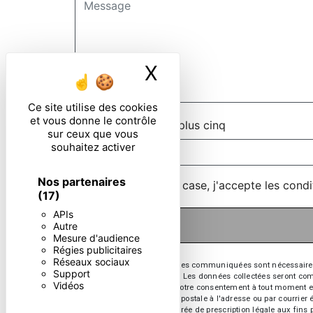
X
Masquer le ban
Ce site utilise des cookies
et vous donne le contrôle
Combien font zero plus cinq
sur ceux que vous
souhaitez activer
Nos partenaires
En cochant cette case, j'accepte les condi
(17)
APIs
Autre
Mesure d'audience
Régies publicitaires
Réseaux sociaux
** Les données personnelles communiquées sont nécessaires aux
Support
répondre à votre message. Les données collectées seront commun
Vidéos
d’opposition, de retrait de votre consentement à tout moment e
exercer ces droits par voie postale à l'adresse ou par courrie
contact puis pendant la durée de prescription légale aux fins p